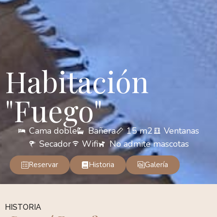
Habitación
"Fuego"
Cama doble
Bañera
15 m2
Ventanas
Secador
Wifi
No admite mascotas
Reservar
Historia
Galería
HISTORIA