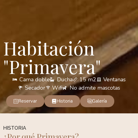
Habitación
"Primavera"
Cama doble
Ducha
15 m2
Ventanas
Secador
Wifi
No admite mascotas
Reservar
Historia
Galería
HISTORIA
¿Por qué Primavera?